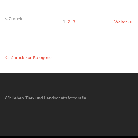
<-Zurück
1
2
3
Weiter ->
<= Zurück zur Kategorie
Wir lieben Tier- und Landschaftsfotografie ...