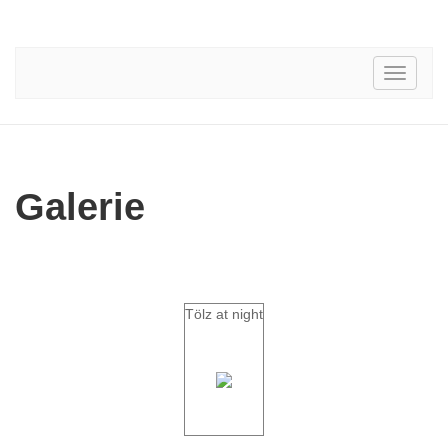
Toggle
navigati
Galerie
Tölz at night