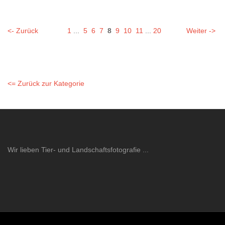
<- Zurück
1
...
5
6
7
8
9
10
11
...
20
Weiter ->
<= Zurück zur Kategorie
Wir lieben Tier- und Landschaftsfotografie ...